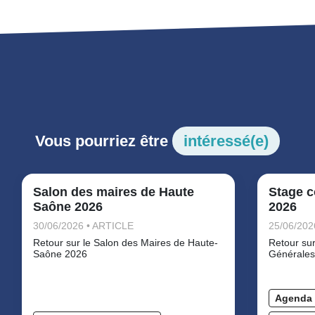
Vous pourriez être
intéressé(e)
Salon des maires de Haute
Stage c
Saône 2026
2026
30/06/2026 • ARTICLE
25/06/202
Retour sur le Salon des Maires de Haute-
Retour sur
Saône 2026
Générales
Agenda 