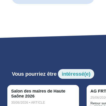
Vous pourriez être
intéressé(e)
Salon des maires de Haute
AG FRT
Saône 2026
25/06/202
30/06/2026 • ARTICLE
Retour su