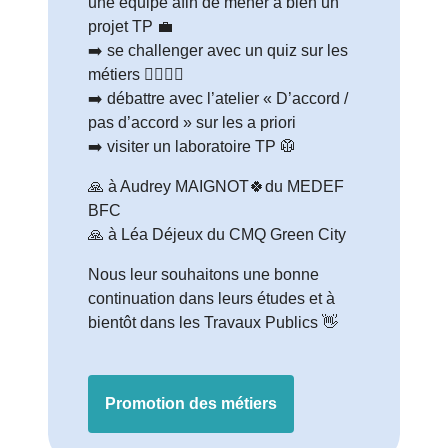
une équipe afin de mener à bien un
projet TP 💼
➡️ se challenger avec un quiz sur les
métiers 🙋‍♀️🙋‍♂️
➡️ débattre avec l’atelier « D’accord /
pas d’accord » sur les a priori
➡️ visiter un laboratoire TP 🥼
🙏 à Audrey MAIGNOT🍀du MEDEF
BFC
🙏 à Léa Déjeux du CMQ Green City
Nous leur souhaitons une bonne
continuation dans leurs études et à
bientôt dans les Travaux Publics 👋
Promotion des métiers