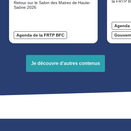
la FRTP B
Retour sur le Salon des Maires de Haute-
Saône 2026
Agenda 
Agenda de la FRTP BFC
Gouver
Je découvre d'autres contenus