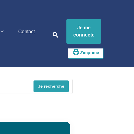
Je me
tp.demain
Contact
Métiers
search
connecte
print
J'imprime
Je recherche