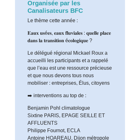
Organisée par les
Canalisateurs BFC
Le thème cette année :
𝐄𝐚𝐮𝐱 𝐮𝐬é𝐞𝐬, 𝐞𝐚𝐮𝐱 𝐟𝐥𝐮𝐯𝐢𝐚𝐥𝐞𝐬 : 𝐪𝐮𝐞𝐥𝐥𝐞 𝐩𝐥𝐚𝐜𝐞
𝐝𝐚𝐧𝐬 𝐥𝐚 𝐭𝐫𝐚𝐧𝐬𝐢𝐭𝐢𝐨𝐧 é𝐜𝐨𝐥𝐨𝐠𝐢𝐪𝐮𝐞 ?
Le délégué régional Mickael Roux a
accueilli les participants et a rappelé
que l’eau est une ressource précieuse
et que nous devons tous nous
mobiliser : entreprises, Élus, citoyens
➡️ interventions au top de :
Benjamin Pohl climatologue
Sixtine PARIS, EPAGE SEILLE ET
AFFLUENTS
Philippe Fournot, ECLA
Antoine HOAREAU, Dijon métropole